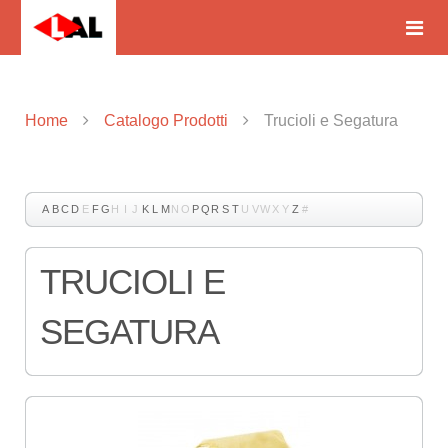
Home
Catalogo Prodotti
Trucioli e Segatura
A
B
C
D
E
F
G
H
I
J
K
L
M
N
O
P
Q
R
S
T
U
V
W
X
Y
Z
#
TRUCIOLI E
SEGATURA