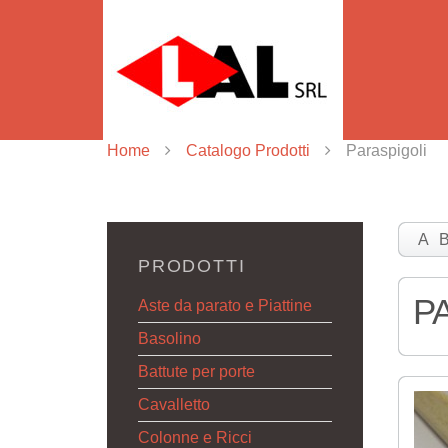
Home
Catalogo Prodotti
Paraspigoli
A
PRODOTTI
P
Aste da parato e Piattine
Basolino
Battute per porte
Cavalletto
Colonne e Ricci