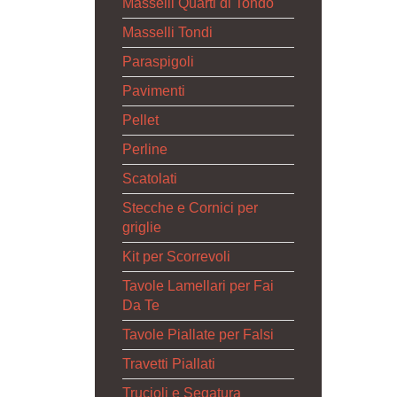
Masselli Quarti di Tondo
Masselli Tondi
Paraspigoli
Pavimenti
Pellet
Perline
Scatolati
Stecche e Cornici per
griglie
Kit per Scorrevoli
Tavole Lamellari per Fai
Da Te
Tavole Piallate per Falsi
Travetti Piallati
Trucioli e Segatura