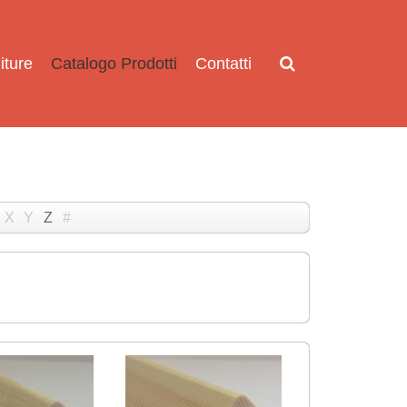
iture
Catalogo Prodotti
Contatti
X
Y
Z
#