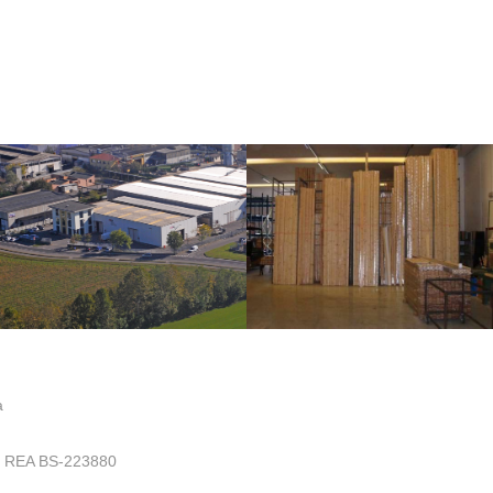
a
.- REA BS-223880