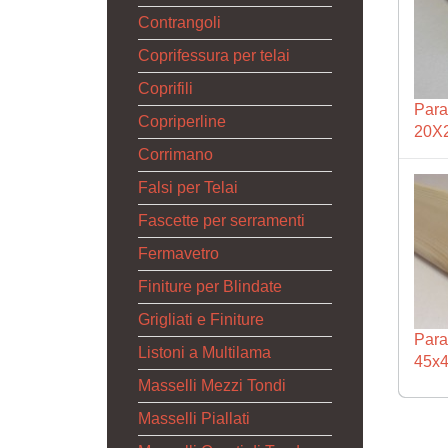
Contrangoli
Coprifessura per telai
Coprifili
Para
Copriperline
20X2
Corrimano
Falsi per Telai
Fascette per serramenti
Fermavetro
Finiture per Blindate
Grigliati e Finiture
Para
Listoni a Multilama
45x4
Masselli Mezzi Tondi
Masselli Piallati