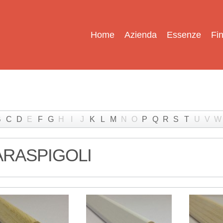
Home
Azienda
Essenze
Fin
B
C
D
E
F
G
H
I
J
K
L
M
N
O
P
Q
R
S
T
U
V
W
ARASPIGOLI