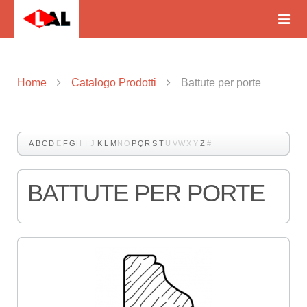
Home
Catalogo Prodotti
Battute per porte
A
B
C
D
E
F
G
H
I
J
K
L
M
N
O
P
Q
R
S
T
U
V
W
X
Y
Z
#
BATTUTE PER PORTE