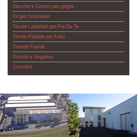
Stecche e Cornici per griglie
Kit per Scorrevoli
Tavole Lamellari per Fai Da Te
Tavole Piallate per Falsi
Travetti Piallati
Trucioli e Segatura
Zoccolini