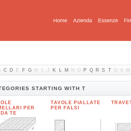
Home
Azienda
Essenze
Fin
B
C
D
E
F
G
H
I
J
K
L
M
N
O
P
Q
R
S
T
U
V
W
TEGORIES STARTING WITH T
VOLE
TAVOLE PIALLATE
TRAVET
MELLARI PER
PER FALSI
 DA TE