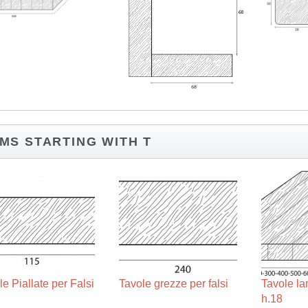
EMS STARTING WITH T
le Piallate per Falsi
Tavole grezze per falsi
Tavole lam
h.18