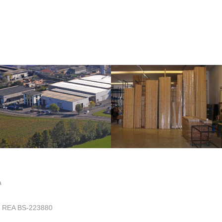
a
.- REA BS-223880