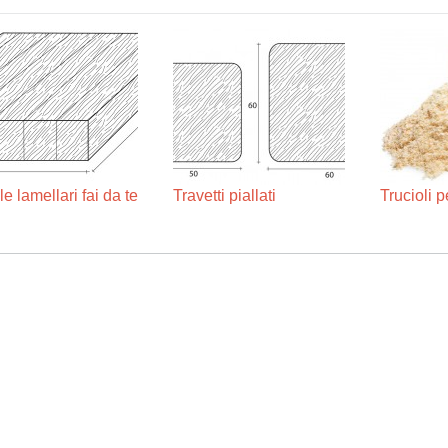
e lamellari fai da te
Travetti piallati
Trucioli p