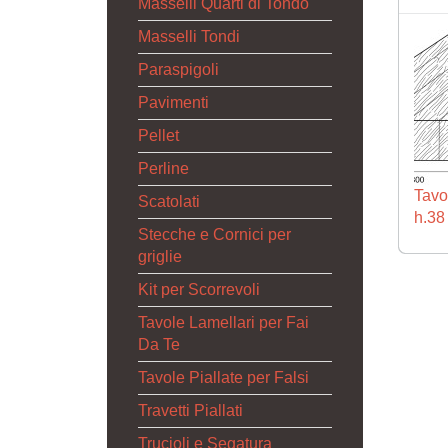
Masselli Quarti di Tondo
Masselli Tondi
Paraspigoli
Pavimenti
Pellet
Perline
Tavol
Scatolati
h.38
Stecche e Cornici per
griglie
Kit per Scorrevoli
Tavole Lamellari per Fai
Da Te
Tavole Piallate per Falsi
Travetti Piallati
Trucioli e Segatura