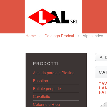
Home
Catalogo Prodotti
Alpha Index
A
PRODOTTI
CA
Aste da parato e Piattine
Basolino
TA
LA
Battute per porte
FAI
Cavalletto
Colonne e Ricci