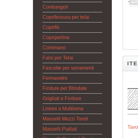
Contrangoli
Coprifessura per telai
Coprifili
Copriperline
Corrimano
Falsi per Telai
IT
Fascette per serramenti
Fermavetro
Finiture per Blindate
Grigliati e Finiture
Listoni a Multilama
Masselli Mezzi Tondi
Tavo
Masselli Piallati