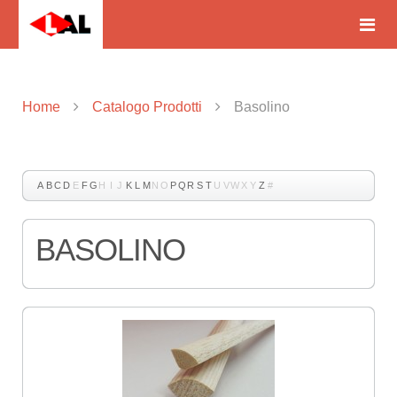
Home
Catalogo Prodotti
Basolino
A
B
C
D
E
F
G
H
I
J
K
L
M
N
O
P
Q
R
S
T
U
V
W
X
Y
Z
#
BASOLINO