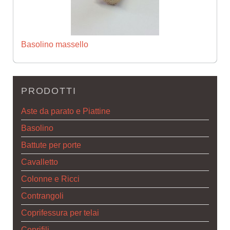
Basolino massello
PRODOTTI
Aste da parato e Piattine
Basolino
Battute per porte
Cavalletto
Colonne e Ricci
Contrangoli
Coprifessura per telai
Coprifili