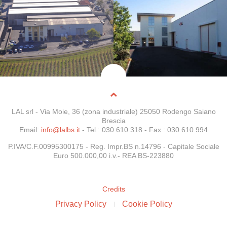
LAL srl - Via Moie, 36 (zona industriale) 25050 Rodengo Saiano
Brescia
Email:
info@lalbs.it
- Tel.: 030.610.318 - Fax.: 030.610.994
P.IVA/C.F.00995300175 -
Reg. Impr.BS n.14796
- Capitale Sociale
Euro 500.000,00 i.v.- REA BS-223880
Credits
Privacy Policy
Cookie Policy