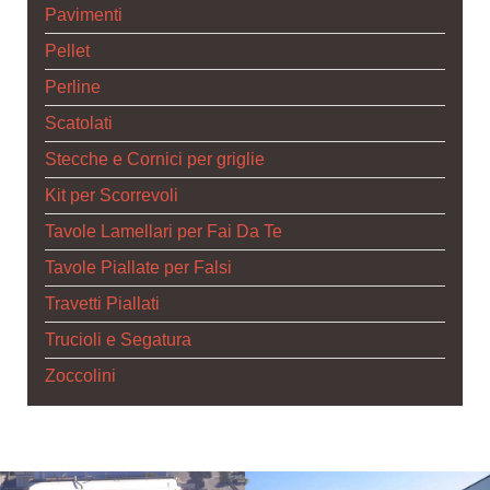
Pavimenti
Pellet
Perline
Scatolati
Stecche e Cornici per griglie
Kit per Scorrevoli
Tavole Lamellari per Fai Da Te
Tavole Piallate per Falsi
Travetti Piallati
Trucioli e Segatura
Zoccolini