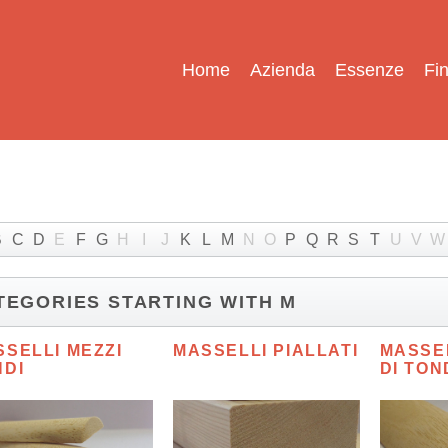
Home
Azienda
Essenze
Fin
B
C
D
E
F
G
H
I
J
K
L
M
N
O
P
Q
R
S
T
U
V
W
TEGORIES STARTING WITH M
SELLI MEZZI
MASSELLI PIALLATI
MASSE
NDI
DI TON