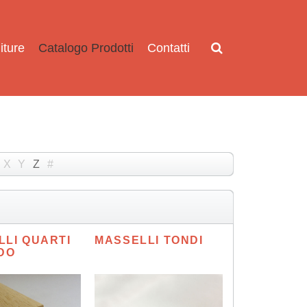
iture
Catalogo Prodotti
Contatti
X
Y
Z
#
LLI QUARTI
MASSELLI TONDI
DO