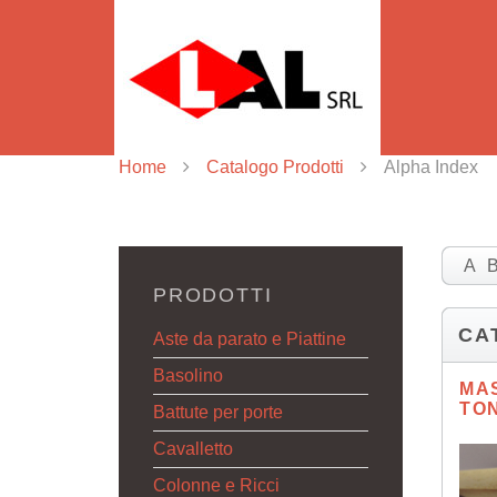
Home
Catalogo Prodotti
Alpha Index
A
PRODOTTI
CA
Aste da parato e Piattine
Basolino
MAS
TO
Battute per porte
Cavalletto
Colonne e Ricci