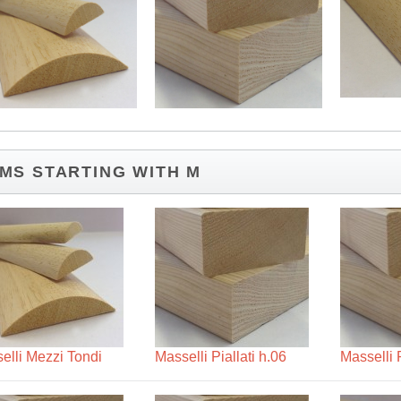
EMS STARTING WITH M
elli Mezzi Tondi
Masselli Piallati h.06
Masselli P