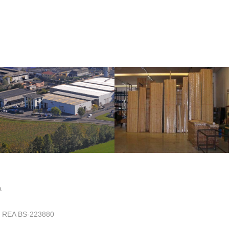
a
.- REA BS-223880