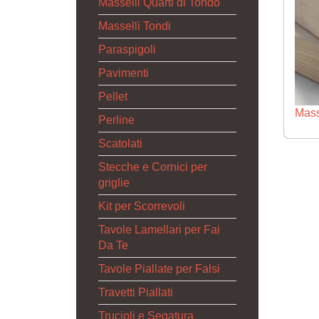
Masselli Quarti di Tondo
Masselli Tondi
Paraspigoli
Pavimenti
Pellet
Masse
Perline
Scatolati
Stecche e Cornici per
griglie
Kit per Scorrevoli
Tavole Lamellari per Fai
Da Te
Tavole Piallate per Falsi
Travetti Piallati
Trucioli e Segatura