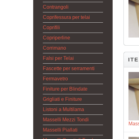
Contrangoli
Coprifessura per telai
Coprifili
Copriperline
Corrimano
Falsi per Telai
IT
Fascette per serramenti
Fermavetro
Finiture per Blindate
Grigliati e Finiture
Listoni a Multilama
Masselli Mezzi Tondi
Mass
Masselli Piallati