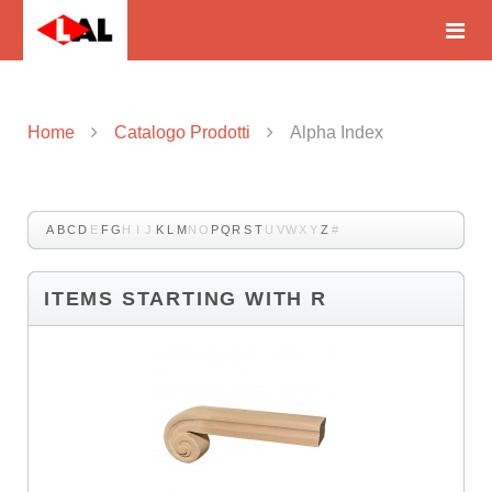
Home
Catalogo Prodotti
Alpha Index
A
B
C
D
E
F
G
H
I
J
K
L
M
N
O
P
Q
R
S
T
U
V
W
X
Y
Z
#
ITEMS STARTING WITH R