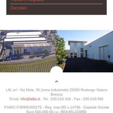
Zoccolini
LAL srl - Via Moie, 36 (zona industriale) 25050 Rodengo Saiano
Brescia
Email:
info@lalbs.it
- Tel.: 030.610.318 - Fax.: 030.610.994
P.IVA/C.F.00995300175 -
Reg. Impr.BS n.14796
- Capitale Sociale
Euro 500.000,00 i.v.- REA BS-223880