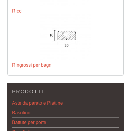
Ricci
Ringrossi per bagni
PRODOTTI
Aste da parato e Piattine
Basolino
Battute per porte