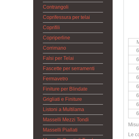
Contrangoli
Coprifessura per telai
Coprifili
Copriperline
M
Corrimano
Falsi per Telai
Fascette per serramenti
Fermavetro
Finiture per Blindate
Grigliati e Finiture
Listoni a Multilama
Masselli Mezzi Tondi
Misu
Masselli Piallati
Le co