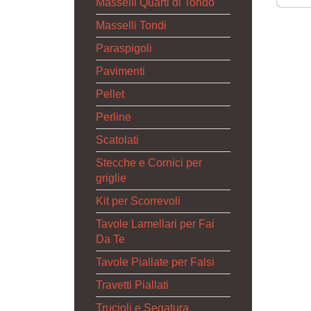
Masselli Quarti di Tondo
Masselli Tondi
Paraspigoli
Pavimenti
Pellet
Perline
Scatolati
Stecche e Cornici per
griglie
Kit per Scorrevoli
Tavole Lamellari per Fai
Da Te
Tavole Piallate per Falsi
Travetti Piallati
Trucioli e Segatura