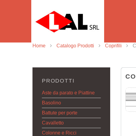
Home
Catalogo Prodotti
Coprifili
C
CO
PRODOTTI
Aste da parato e Piattine
Basolino
Battute per porte
Cavalletto
Colonne e Ricci