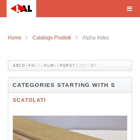
Home
Catalogo Prodotti
Alpha Index
A
B
C
D
E
F
G
H
I
J
K
L
M
N
O
P
Q
R
S
T
U
V
W
X
Y
Z
#
CATEGORIES STARTING WITH S
SCATOLATI