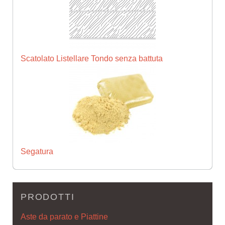
Scatolato Listellare Tondo senza battuta
Segatura
PRODOTTI
Aste da parato e Piattine