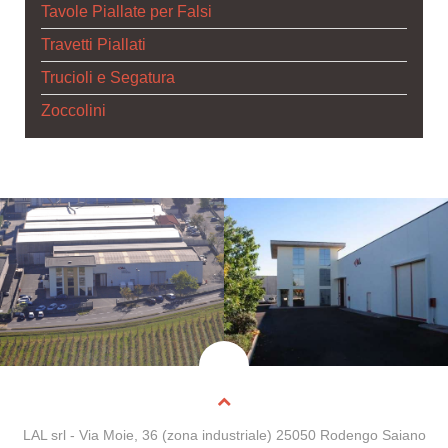
Tavole Piallate per Falsi
Travetti Piallati
Trucioli e Segatura
Zoccolini
LAL srl - Via Moie, 36 (zona industriale) 25050 Rodengo Saiano