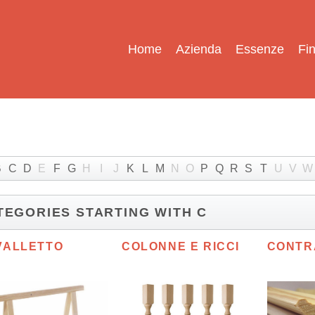
Home
Azienda
Essenze
Fin
B
C
D
E
F
G
H
I
J
K
L
M
N
O
P
Q
R
S
T
U
V
W
TEGORIES STARTING WITH C
VALLETTO
COLONNE E RICCI
CONTR