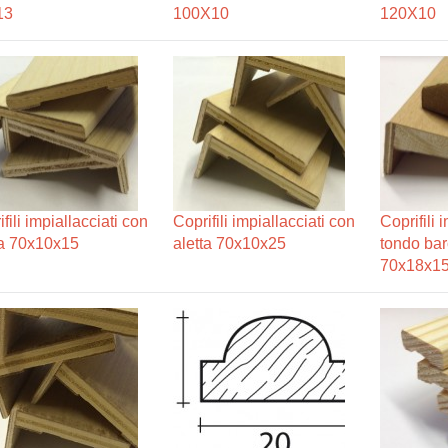
13
100X10
120X10
fili impiallacciati con
Coprifili impiallacciati con
Coprifili 
ta 70x10x15
aletta 70x10x25
tondo bar
70x18x1