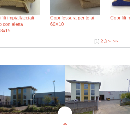
fili impiallacciati
Coprifessura per telai
Coprifili
o con aletta
60X10
18x15
[
1
]
2
3
>
>>