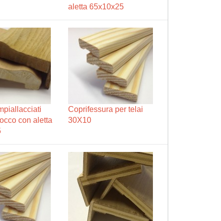
aletta 65x10x25
impiallacciati
Coprifessura per telai
occo con aletta
30X10
5