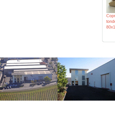
Copri
tond
80x