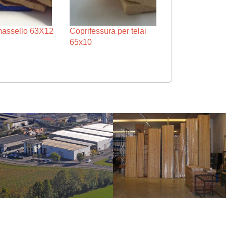
 massello 63X12
Coprifessura per telai
65x10