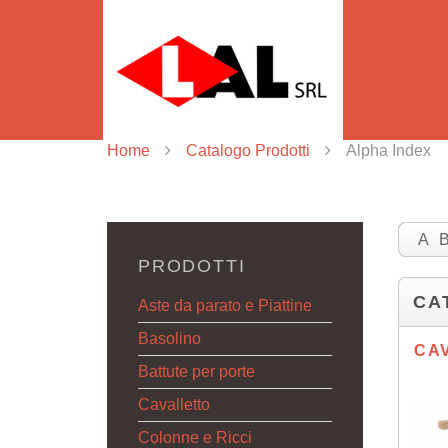
Home
Catalogo Prodotti
Alpha Index
A
PRODOTTI
CA
Aste da parato e Piattine
Basolino
CA
Battute per porte
Cavalletto
Colonne e Ricci