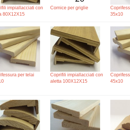
fili impiallacciati con
Cornice per griglie
Coprifess
ta 80X12X15
35x10
ifessura per telai
Coprifili impiallacciati con
Coprifess
10
aletta 100X12X15
45x10