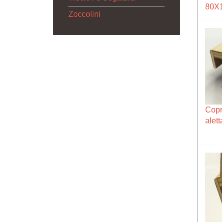
80X
Zoccolini
Copri
alet