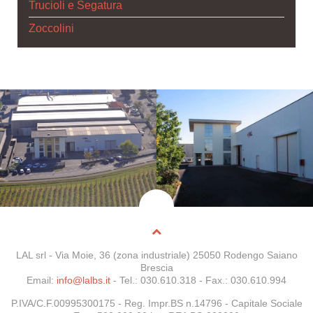
Trucioli e Segatura
Zoccolini
LAL srl - Via Moie, 36 (zona industriale) 25050 Rodengo Saiano
Brescia
Email:
info@lalbs.it
- Tel.: 030.610.318 - Fax.: 030.610.994
P.IVA/C.F.00995300175 -
Reg. Impr.BS n.14796
- Capitale Sociale