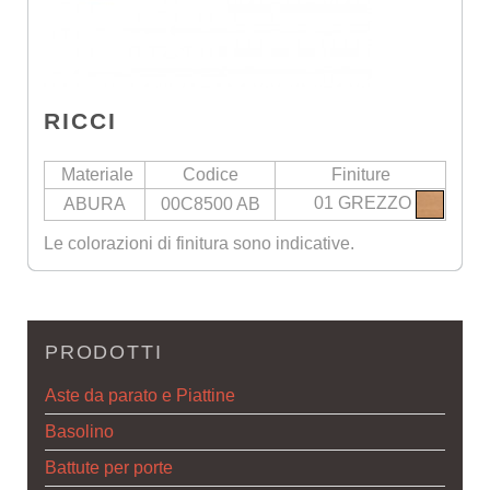
RICCI
Materiale
Codice
Finiture
01 GREZZO
ABURA
00C8500 AB
Le colorazioni di finitura sono indicative.
PRODOTTI
Aste da parato e Piattine
Basolino
Battute per porte