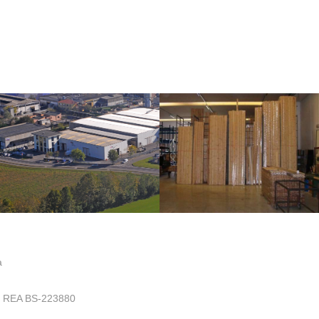
a
.- REA BS-223880