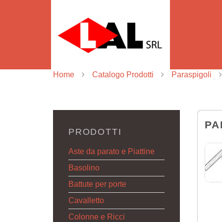
Home
Catalogo Prodotti
Paraspigoli
PA
PRODOTTI
Aste da parato e Piattine
Basolino
Battute per porte
Cavalletto
Colonne e Ricci