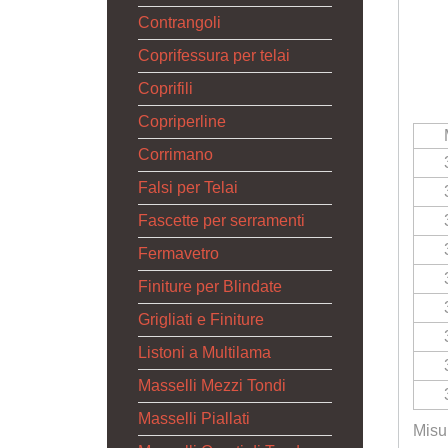
Contrangoli
Coprifessura per telai
Coprifili
Copriperline
Corrimano
Falsi per Telai
Fascette per serramenti
Fermavetro
Finiture per Blindate
Grigliati e Finiture
Listoni a Multilama
Masselli Mezzi Tondi
Masselli Piallati
Misu