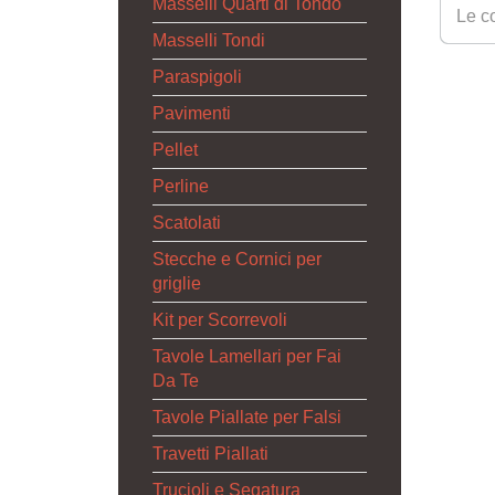
Masselli Quarti di Tondo
Le co
Masselli Tondi
Paraspigoli
Pavimenti
Pellet
Perline
Scatolati
Stecche e Cornici per
griglie
Kit per Scorrevoli
Tavole Lamellari per Fai
Da Te
Tavole Piallate per Falsi
Travetti Piallati
Trucioli e Segatura